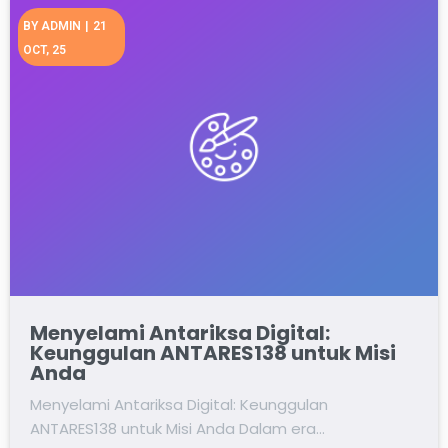
BY
ADMIN
|
21
OCT, 25
Menyelami Antariksa Digital:
Keunggulan ANTARES138 untuk Misi
Anda
Menyelami Antariksa Digital: Keunggulan
ANTARES138 untuk Misi Anda Dalam era…