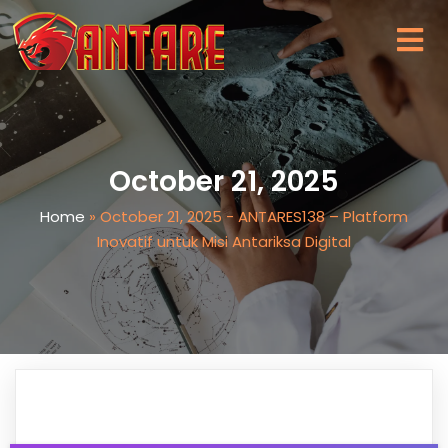
October 21, 2025
Home
»
October 21, 2025 - ANTARES138 – Platform
Inovatif untuk Misi Antariksa Digital