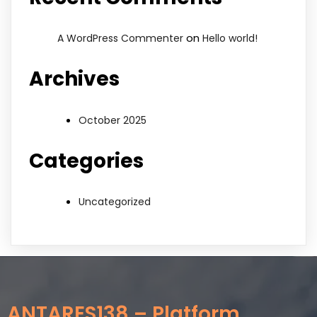
on
A WordPress Commenter
Hello world!
Archives
October 2025
Categories
Uncategorized
ANTARES138 – Platform