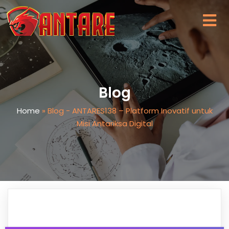
Blog
Home
»
Blog - ANTARES138 – Platform Inovatif untuk
Misi Antariksa Digital