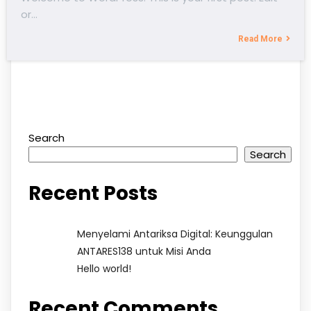
or…
Read More
Search
Search
Recent Posts
Menyelami Antariksa Digital: Keunggulan
ANTARES138 untuk Misi Anda
Hello world!
Recent Comments